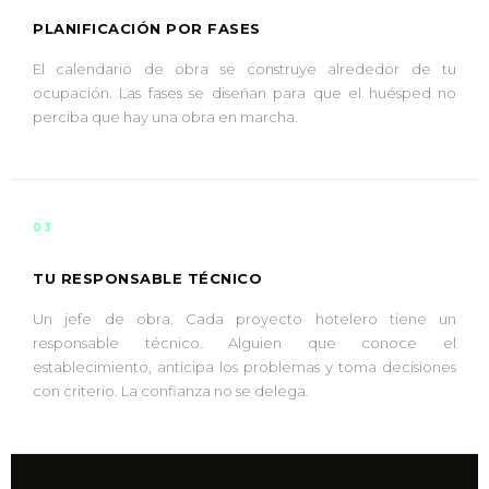
PLANIFICACIÓN POR FASES
El calendario de obra se construye alrededor de tu
ocupación. Las fases se diseñan para que el huésped no
perciba que hay una obra en marcha.
03
TU RESPONSABLE TÉCNICO
Un jefe de obra. Cada proyecto hotelero tiene un
responsable técnico. Alguien que conoce el
establecimiento, anticipa los problemas y toma decisiones
con criterio. La confianza no se delega.