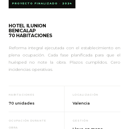
PROYECTO FINALIZADO · 2024
HOTEL ILUNION
BENICALAP
70 HABITACIONES
Reforma integral ejecutada con el establecimiento en
plena ocupación. Cada fase planificada para que el
huésped no note la obra. Plazos cumplidos. Cero
incidencias operativas.
HABITACIONES
LOCALIZACIÓN
70 unidades
Valencia
OCUPACIÓN DURANTE
GESTIÓN
OBRA