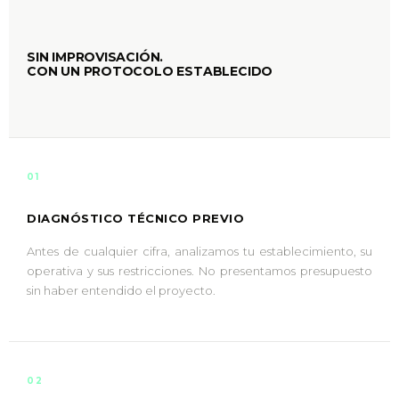
SIN IMPROVISACIÓN.
CON UN PROTOCOLO ESTABLECIDO
01
DIAGNÓSTICO TÉCNICO PREVIO
Antes de cualquier cifra, analizamos tu establecimiento, su
operativa y sus restricciones. No presentamos presupuesto
sin haber entendido el proyecto.
02