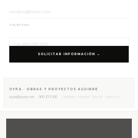
TELÉFONO
OYPA · OBRAS Y PROYECTOS AGUIRRE
oypa@oypa.net
·
900 373 500
· Córdoba · Madrid · Sevilla · Valencia