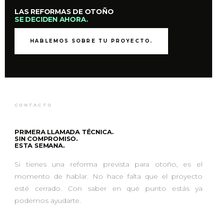
LAS REFORMAS DE OTOÑO
SE DECIDEN AHORA.
HABLEMOS SOBRE TU PROYECTO.
CONTACTO
PRIMERA LLAMADA TÉCNICA.
SIN COMPROMISO.
ESTA SEMANA.
Si tienes una reforma prevista para otoño, es el
momento de hablar. No hace falta que el proyecto
esté cerrado. Con saber en qué punto estás ya
podemos ayudarte.