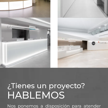
SANITARIO
SANITARIO
CENTRO
QUIRÓFANOS IHP
POLICLÍNICO
SEVILLA
MAPFRE – MADRID​
SANITARIO
SANITARIO
¿Tienes un proyecto?
QUIRÓN SALUD
AMPLIACIÓN IHP
HABLEMOS
Nos ponemos a disposición para atender