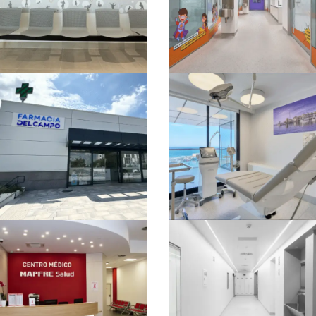
SANITARIO
SANITARIO
CENTRO
QUIRÓFANOS
CONSULTAS
INFANTILES IHP
MÉDICAS IHP
RETAIL
SANITARIO
SANITARIO
FARMACIA DEL
QUIRÓN SALUD –
CAMPO
MARBELLA