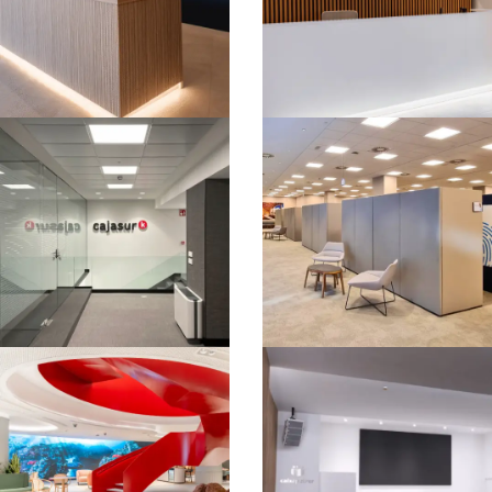
OFICINAS
OFICINAS
DAPLAST –
MAPFRE DT –
CÓRDOBA
BADAJOZ
OFICINAS
OFICINAS
CAJASUR –
CENTRO INTOUCH
SEVILLA
CAIXABANK –
GRANADA​