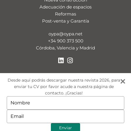
Adecuación de espacios
Reformas
Post-venta y Garantía
oypa@oypa.net
+34 900 373 500
Córdoba, Valencia y Madrid
Desde aquí podrás descargar nuestra revista 2026, para
enviar tu CV por favor acude a nuestra página de
contacto. ¡Gracias!
Escriba
su
nombre
Escriba
su
correo
AVISO LEGAL
POLÍTICA DE PRIVACIDAD
POLÍTICA DE COOKIES
Enviar
electrónico