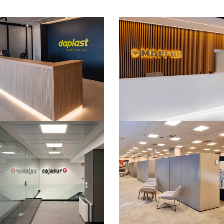
OFICINAS
OFICINAS
DAPLAST –
MAPFRE DT –
CÓRDOBA
BADAJOZ