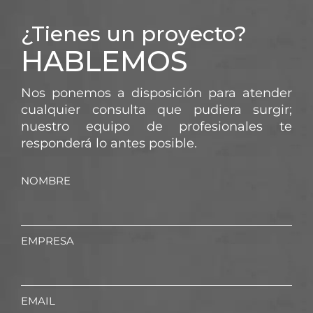
OFICINAS
OFICINAS
¿Tienes un proyecto?
ALL IN ONE
ALL IN ONE
HABLEMOS
CAIXABANK –
CAIXABANK –
PAMPLONA
CASTELLÓN
Nos ponemos a disposición para atender
cualquier consulta que pudiera surgir;
nuestro equipo de profesionales te
responderá lo antes posible.
NOMBRE
EMPRESA
EMAIL