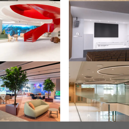
OFICINAS
OFICINAS
CAJASUR –
CENTRO INTOUCH
SEVILLA
CAIXABANK –
GRANADA​
OFICINAS
OFICINAS
ALL IN ONE
SALÓN DE ACTOS
CAIXABANK – LAS
CAIXAPETRER –
PALMAS DE GRAN
CAJAMAR
CANARIA