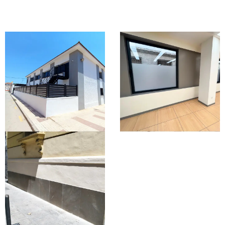
OBRA PÚBLICA
OBRA PÚBLICA
CNP COLEGIO
EPRINSA – SEDE
VIRGEN DEL
CÓRDOBA
ROCÍO