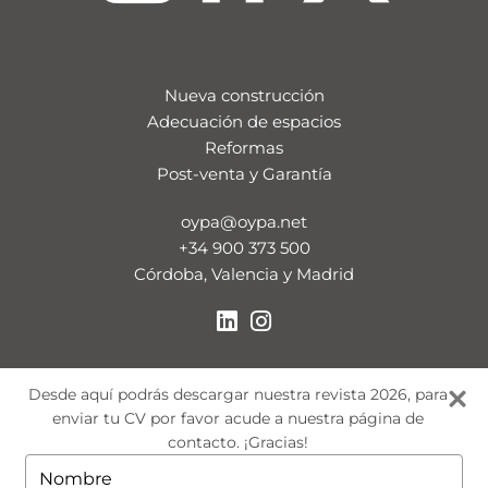
Nueva construcción
Adecuación de espacios
Reformas
Post-venta y Garantía
oypa@oypa.net
+34 900 373 500
Córdoba, Valencia y Madrid
Desde aquí podrás descargar nuestra revista 2026, para
enviar tu CV por favor acude a nuestra página de
contacto. ¡Gracias!
Escriba
su