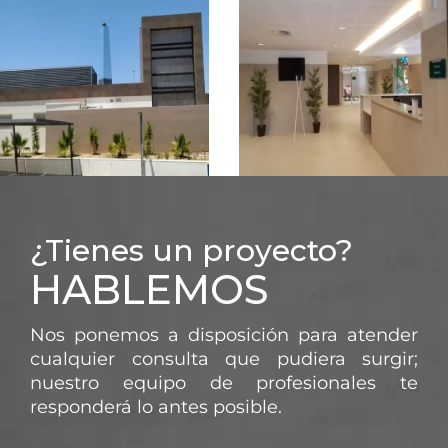
FUNERARIO
FUNERARIO
¿Tienes un proyecto?
FUNESPAÑA –
FUNESPAÑA –
HABLEMOS
TANATORIO DE
TANATORIO DE
TOMARÉS
CATARROJA
Nos ponemos a disposición para atender
cualquier consulta que pudiera surgir;
nuestro equipo de profesionales te
responderá lo antes posible.