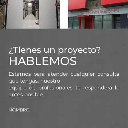
AUTOMÓVIL
INDUSTRIAL
INDUSTRIAL
¿Tienes un proyecto?
SECTORIZACIÓN
MAPFRE CSA
HABLEMOS
DE NAVE
GUADALAJARA
INDUSTRIAL
Estamos para atender cualquier consulta
que tengas, nuestro
equipo de profesionales te responderá lo
antes posible.
NOMBRE