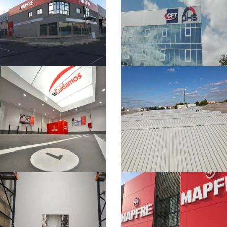
MAPFRE CSA
MAPFRE – PPR
ALCOBENDAS
INDUSTRIAL
INDUSTRIAL
NUEVA
PKS – NAVE
CONSTRUCCIÓN
INDUSTRIAL
EDIFICIO CSA
INDUSTRIAL
INDUSTRIAL
MAPFRE CENTROS
CUBIERTA EN
DE SERVICIO DEL
NAVE INDUSTRIAL