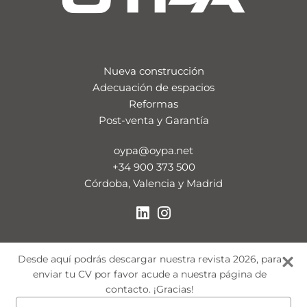
Nueva construcción
Adecuación de espacios
Reformas
Post-venta y Garantía
oypa@oypa.net
+34 900 373 500
Córdoba, Valencia y Madrid
Desde aquí podrás descargar nuestra revista 2026, para
enviar tu CV por favor acude a nuestra página de
contacto. ¡Gracias!
Escriba