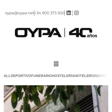
oypa@oypa.net
+34 900 373 500
ALL
DEPORTIVO
FUNERARIO
HOSTELERÍA
HOTELERO
INDUSTRI