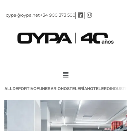
oypa@oypa.net
+34 900 373 500
ALL
DEPORTIVO
FUNERARIO
HOSTELERÍA
HOTELERO
INDUSTRI