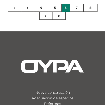
«
‹
4
5
6
7
8
SANITARIO
ANTEA PREVENCIÓN
›
»
Nueva construcción
Adecuación de espacios
Reformas