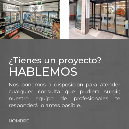
SUPERMERCADO
SUPERMERCADO
DIA – AVENIDA DEL
DIA – COLLADO
BRILLANTE
VILLALBA
CÓRDOBA
SUPERMERCADO
SUPERMERCADO
¿Tienes un proyecto?
SUPERMERCADO
ECONOMY CASH –
HABLEMOS
DIA – MADRID
CASTELLÓN
Nos ponemos a disposición para atender
cualquier consulta que pudiera surgir;
nuestro equipo de profesionales te
responderá lo antes posible.
NOMBRE