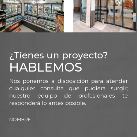
DIA – AVENIDA DEL
DIA – COLLADO
BRILLANTE
VILLALBA
CÓRDOBA
SUPERMERCADO
SUPERMERCADO
¿Tienes un proyecto?
SUPERMERCADO
ECONOMY CASH –
HABLEMOS
DIA – MADRID
CASTELLÓN
Nos ponemos a disposición para atender
cualquier consulta que pudiera surgir;
nuestro equipo de profesionales te
responderá lo antes posible.
NOMBRE