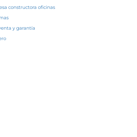
sa constructora oficinas
rmas
venta y garantía
ero