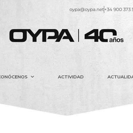
oypa@oypa.net
+34 900 373 
CONÓCENOS
ACTIVIDAD
ACTUALID