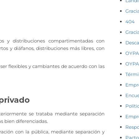
Landi
Graci
404
Graci
os y distribuciones compartimentadas con
Desca
tos y diáfanos, distribuciones más libres, con
OYPA 
OYPA 
 ser flexibles y cambiantes de acuerdo con las
Térmi
Empre
Encue
 privado
Polít
nteriormente se trataba mediante separación
Empre
as bien diferenciadas.
Respo
ación con la pública, mediante separación y
Pacto