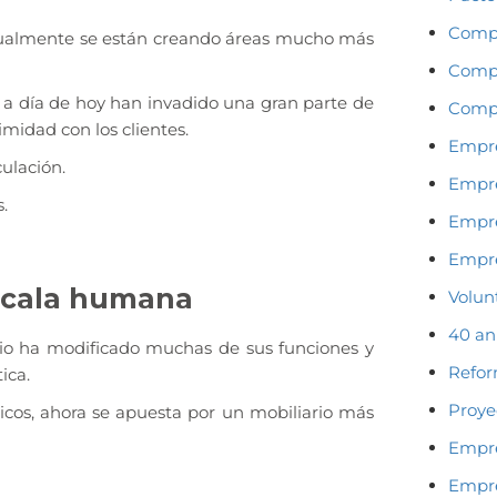
Compr
ctualmente se están creando áreas mucho más
Compr
 a día de hoy han invadido una gran parte de
Compr
imidad con los clientes.
Empre
culación.
Empre
.
Empre
Empre
escala humana
Volun
40 an
ario ha modificado muchas de sus funciones y
Refor
ica.
Proye
icos, ahora se apuesta por un mobiliario más
Empre
Empre